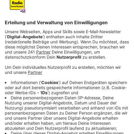
Anzeige
Es folgt für euch die Chronik der wichtigsten
Ereignisse rund um die Rahmedetalbrücke:
1965 bis 1968:
Der Bau der Rahmedetalbrücke,
über die die A45 laufen soll, beginnt. Diese wird
für 25.000 Fahrzeuge pro Tag kalkuliert. Die
geschätzte Nutzungsdauer der Brücke wird auf
70 Jahre geschätzt. Kurz nach Bau stellt sich
allerdings heraus, dass der Verkehr tatsächlich
dreimal so viel wie geschätzt beträgt.
2010:
Der Zustand der Brücke verschlechtert sich
und wird mit der Note 3.0 (nicht ausreichend)
bewertet. Es kommt zu
Geschwindigkeitsbegrenzung und
Mindestabständen. Zu schwere LKW's dürfen nur
mit Sondergenehmigung fahren.