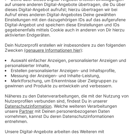
2012:
Aufgrund des schlechten Zustands der
Brücke wird eine Sanierung geplant. Die Kosten
für diese werden auf 18 Millionen Euro geschätzt.
2014:
Es stellt sich heraus, dass die Sanierung der
Brücke zu teuer ist. Geplant wird stattdessen ein
Neubau. Bis dahin wird das Tempolimit auf 80
km/h für PKW's und 60 km/h für LKW's
ausgeweitet, um die Brücke zu entlasten.
Dezember 2021:
Nach einer Laser Prüfung wird
festgestellt, dass der Zustand der Brücke
schlimmer als angenommen ist. Es folgt eine
komplette Sperrung der Brücke. Der Verkehr wird
über die Stadt Lüdenscheid umgeleitet, was zu
zahlreichenden Staus führt. Schließlich wird
beschlossen, dass die Brücke abgerissen werden
muss.
Mai 2023:
Es folgt die geplante Sprengung der
Brücke am 7. Mai um 10 Uhr, bei welcher 17.000
Tonnen Trümmer entstehen, wovon allerdings 90