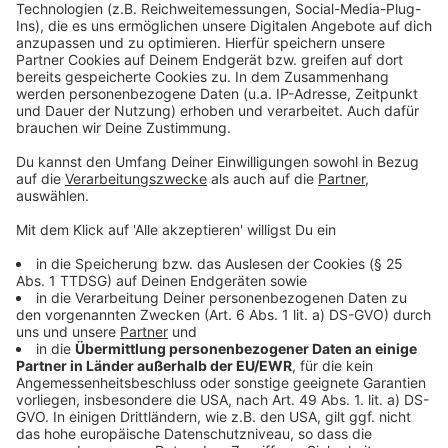
Prozent wiederverwendet werden soll. Das
Metall soll erneut eingeschmolzen werden und
der Beton ebenso recycelt werden.
Oktober 2023:
Der Wiederaufbau der neuen
Brücke ist am 5. Oktober gestartet. Die
geschätzten Kosten betragen 170 Millionen Euro.
Ende 2026:
Die Autobahn GmbH plant Ende 2026
den
Neustart der neuen Brücke
. Der Verkehr soll
wieder frei fließen können.
Anzeige
©
Radio MK | Daniel Brocke
Dort stand die Rahmedetalbrücke
Anzeige