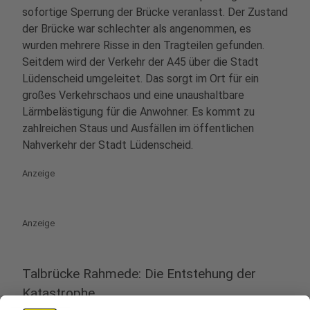
sofortige Sperrung der Brücke veranlasst. Der Zustand
der Brücke war schlechter als angenommen, es
wurden mehrere Risse in den Tragteilen gefunden.
Seitdem wird der Verkehr der A45 über die Stadt
Lüdenscheid umgeleitet. Das sorgt im Ort für ein
großes Verkehrschaos und eine unaushaltbare
Lärmbelästigung für die Anwohner. Es kommt zu
zahlreichen Staus und Ausfällen im öffentlichen
Nahverkehr der Stadt Lüdenscheid.
Anzeige
Anzeige
Talbrücke Rahmede: Die Entstehung der
Katastrophe