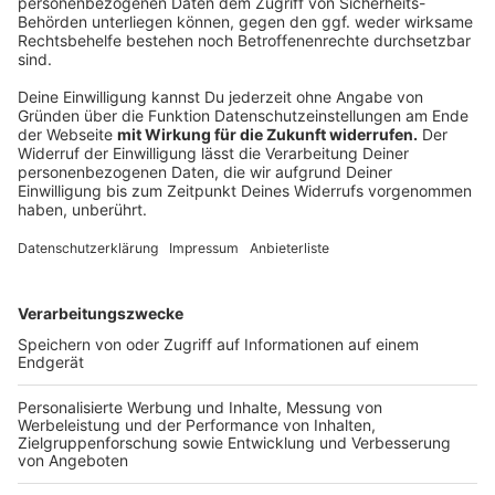
Rahmedetalbrücke: Viele weitere Brücken in
NRW sind marode
Anzeige
Nach einigen Prüfungen von Brücken in Nordrhein-
Westfalen stellt sich heraus: Nicht nur die
Rahmedetalbrücke ist in einem schlechten Zustand.
In
NRW sind mehre 100 Brücken sanierungsbedürftig
.
Mindestens 250 müssen aufgrund ihres Zustandes
abgerissen werden. Für die Erhaltungskosten, sowie
die Sanierungskosten werden bereits 1,8 Milliarden
Euro kalkuliert. Grund für den schlechten Zustand der
Brücken ist die zuvor mangelnde Sanierung dieser. "
Wir
haben uns jahrzehntelang zu wenig um die vorhandene
Infrastruktur gekümmert. Das holt uns jetzt mit
kaputten Brücken ein", sagt Umwelt- und
Verkehrsminister Oliver Krischer von den Grünen. Weil