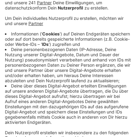
Veröffentlicht:
Dienstag, 01.02.2022 12:31
Anzeige
"Ich möchte nicht nur von mir ausgehen, sondern
auch die Menschen zu Wort kommen lassen und
mit einbeziehen, für die ich da war. Und ich
möchte, dass jeder von ihnen die Chance hat,
seine persönliche Geschichte zum Hochwasser
mitzuteilen." - Raphael Lessmann "der Sani"
Anzeige
Hier könnt ihr Raphael direkt schreiben!
Anzeige