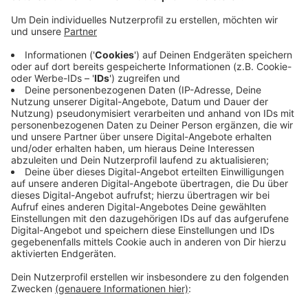
Anzeige
Sie waren am Montagabend maskiert und mit einer
Maschinenpistolen-ähnlichen Softair-Pistole in das
Geschäft an der Düsseldorfer Straße in Langenfeld
gestürmt und hatten den Kassierer bedroht. Sie
erbeuteten unter anderem wenige hundert Euro
Bargeld und einige Waren aus dem Getränkehandel.
Auf ihrer Flucht konnte ein Zeuge den 16-jährigen
festhalten. Die Polizei konnte anschließend auch
seinen 17-jährigen Komplizen überführen. Für beide
Jugendliche war es nicht der erste Raubüberfall.
Anzeige