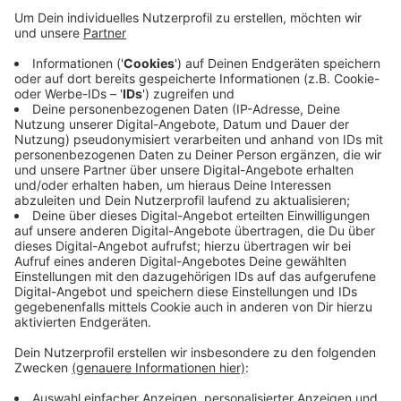
Tatort Dortmund statt.
Veröffentlicht:
Dienstag, 21.07.2020 10:11
Anzeige
Eine Nebelmaschine ist im Einsatz und für das
künstliche Feuer verantwortlich. Auch eine Drohe fliegt
um das Gebäude, um zu filmen. Der Dortmunder Tatort
mit Leverkusener Drehort wird in etwa zehn bis 12
Monaten im Fernsehen zu sehen sein.
Anzeige