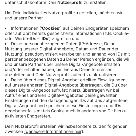
Anzeige
Im Ruhrgebiet fallen mehrere Verbindungen nach dem
Abellio-Aus in den kommenden Wochen teilweise
komplett aus – unter anderem, weil Personal fehlt und
Züge gewartet werden müssen. Deshalb gibt es
Übergangsfahrpläne. Der RE1 ist davon erstmal nicht
betroffen.
Laut neuem Betreiber National Express ist allerdings
unklar, wie viele Abellio-Mitarbeiter Interesse haben
übernommen zu werden. Je nachdem könnte es in den
kommenden Wochen doch noch zu einem Engpass
kommen.
Anzeige