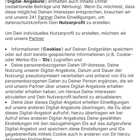
sich schwer präzise vorhersagen.
Veröffentlicht:
Freitag, 23.07.2021 16:49
Anzeige
"Wir sind auf alles vorbereitet", heißt es. 8.000
Sandsäcke sind gefüllt, alle Pumpen einsatzbereit,
weiteres Personal in für den Notfall in
Rufbereitschaft. Auch der Wupperverband ist
vorbereitet. Stadt und Feuerwehr raten, die
Wettermeldungen aufmerksam zu verfolgen. Wichtige
Dokumente und Wertgegenstände sollten vor Beginn
eines möglichen Unwetters in höher liegenden
Gebäudeteilen gebracht werden.
Die Feuerwehr bittet darum, nicht die 112 anzuwählen,
um Fragen zur Wetterprognose für Leverkusen und zu