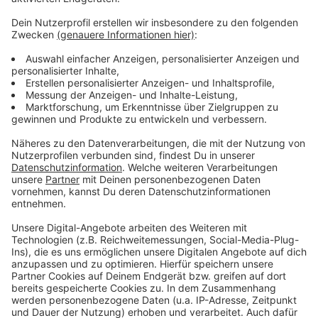
einem möglichen Einsatzgeschehen zu stellen. Die
Wetterprognose kann online
unter
https://www.dwd.de
abgerufen werden.
Bürgerinnen und Bürger, die Fragen oder Sorgen haben,
können sich auch am Wochenende zwischen 8.00 bis
18.00 Uhr an die Bürger-Hotline unter 0214 – 406 –
3333 wenden. Selbstverständlich können auch die
Sozialarbeiterteams der Stadt Leverkusen
angesprochen werden, die im Stadtgebiet verstärkt
unterwegs sind.
Anzeige
Anzeige