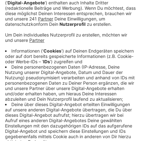
Anzeige
Drohneneinsatz zur Rettung von Rehkitzen
Anzeige
Die Leverkusener Jägerschaft setzt vier Drohnen mit
Wärmebildkameras ein, um Rehkitze in den Feldern zu
finden und zu retten. Die Drohnen fliegen über die
Felder, bevor diese gemäht werden, und helfen, die
Kitze in Sicherheit zu bringen. Der Ablauf wird am
Samstag in Leverkusen-Neuboddenberg getestet, um
dann für die Sommersaison bereit zu sein.
Anzeige