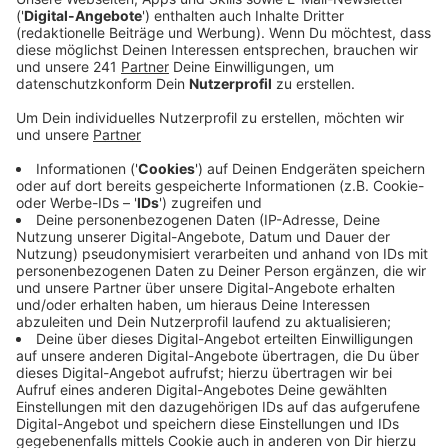
Veröffentlicht:
Montag, 22.04.2024 12:20
Anzeige
Zum mittlerweile dritten Mal nutzt die Jägerschaft
Drohnen, um Rehkitze aufzuspüren. Sie sind mit
Wärmebildkameras ausgestattet. So können Jäger in
vier Teams bestehend aus Drohnenpiloten und Läufern
losziehen und im ganzen Stadtgebiet auf Wiesen nach
versteckten Wildtieren suchen. In den ersten beiden
Saisons hat das gut funktioniert. Über 40 Rehkitze
konnten die Helfer auf diese Weise retten. Alleine im
letzten Jahr haben sie fast 170 Wiesen abgeflogen.
Um die Abläufe zu üben, haben die Helfer den Einsatz
am Wochenende in Steinbüchel nochmal geübt.