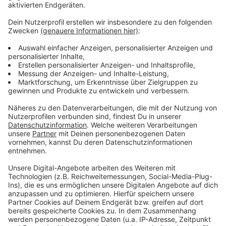
Anzeige
Mehr Meldungen aus Leverkusen
Anzeige
Toter Hund im Wald: Ermittlungen der Polizei gehen
weiter
Autobahnen um Leverkusen: Kampf dem
Eichenprozessionsspinner
Leverkusener Verkehr: Bahnallee bis Freitag gesperrt
Anzeige