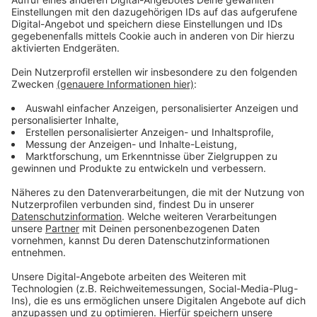
Anzeige
Geringe Mengen gesprüht?
Anzeige
Obwohl die Einsatzkräfte bei ihrem Eintreffen kein
Reizgas feststellen konnten, ist es dennoch möglich,
dass zuvor reizende Substanzen in der Luft waren.
Dann kann es sich aber laut Feuerwehr nur um geringe
Mengen gehandelt haben, die durch das Lüften bereits
nicht mehr messbar waren.
Anzeige
Weitere Meldungen aus unserer Stadt
Anzeige