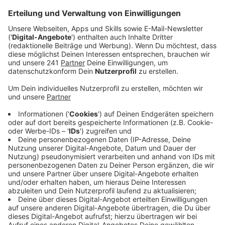
anhand der Messwerte nicht bestätigen.
Veröffentlicht:
Mittwoch, 17.12.2025 18:15
Anzeige
Keine Verletzten
Anzeige
Bei Eintreffen der Feuerwehr haben die Messwerte
keine Auffälligkeiten gezeigt. Dennoch wurde Schüler
mit möglichen Symptomen vom Rettungsdienst
untersucht und betreut – insgesamt waren es 55
Schüler. Die Unverletzten wurden nach der ärztlichen
Betreuung an die Eltern übergeben, eine Schülerin
wurde vorsorglich in eine Kinderklinik gebracht.