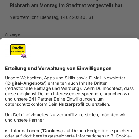
Richrath am Montag im Stadtrat vorgestellt hat.
Veröffentlicht:
Dienstag, 14.02.2023 05:31
Anzeige
Die Stadtverwaltung erwarte für das Jahr 2022 mehr
als 200 Millionen Euro allein an Einnahmen durch die
Gewerbesteuer, sagte Richrath am Montag im
Stadtrat. Die Senkung der Gewerbesteuer sei ein
Grund für die positive Entwicklung. "Sie rettete die
Stadt vor einem finanziellen Waterloo", so der OB.
Anzeige
Stadt Leverkusen plant hohe Investitionen in
Schulen