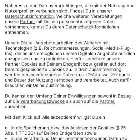
erschienen Wohnungsmarktbericht geht hervor, dass
es immer schwieriger wird, in Leverkusen eine
bezahlbare Wohnung zu finden.
Der Stadtrat muss nun im März über den
Haushaltsentwurf für 2023 abstimmen.
Anzeige
"Leverkusen ist keine Steueroase"
Anzeige
Die geplanten Investitionen seien nur vor dem
Hintergrund der Gewerbesteuereinnahmen möglich.
Seit zweieinhalb Jahren hat Leverkusen gemeinsam
mit Monheim die niedrigste Gewerbesteuer in ganz
NRW. Das hat wieder mehr Unternehmen in die Stadt