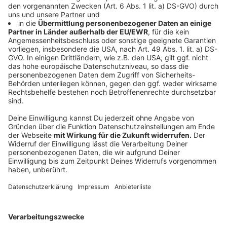
gelockt, sorgt aber immer wieder auch für Kritik. So
wurde von einigen Stadtpolitikern gefordert, sich
solidarischer mit den Nachbarkommunen zu zeigen und
den Gewerbesteuersatz moderat anzuheben. Der
Stadtkämmerer Michael Molitor betonte am Montag
im Stadtrat "Wir sind hier keine Steueroase". Die
Senkung der Gewerbesteuer auf 250 Punkte "war ein
lebenswichtiger Schritt für Leverkusen". Große
Unternehmen wäre ansonsten womöglich
abgewandert. Leverkusen sei keine Stadt für
Briefkastenfirmen, man wolle aber, dass die
Unternehmen hier arbeiten und hier auch für die
Infrastruktur, die sie nutzen zahlen. Das habe man
durch den neuen Hebesatz erreicht, so Molitor.
Anzeige
Weitere Meldungen aus Leverkusen