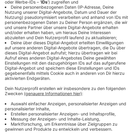
Anzeige
Die Stadt will in diesem Jahr etwa 870 Millionen Euro
ausgeben. Dabei muss sie aber auch auf Rücklagen
zurückgreifen. Die Ausgaben seien immer noch höher
als die Einnahmen (etwa 846 Millionen Euro). Allein 100
Millionen Euro sollen in den Umbau und die Sanierung
von Schulen fließen. Und die Stadt will viele neue
Mitarbeiter einstellen. Über 200 neue Stellen sollen
dazukommen. Darunter Lehrer und Erzieher, aber auch
Verstärkung für die Feuerwehr.
Investieren will die Stadt aber auch in die
Digitalisierung der Verwaltung und in die Verbesserung
des Bürgerservice. Außerdem will Leverkusen den
Katastrophenschutz bei der Feuerwehr weiter
ausbauen. Auch in den Klimaschutz und den Bau von
Wohnungen will die Stadt investieren.
Aus dem kürzlich