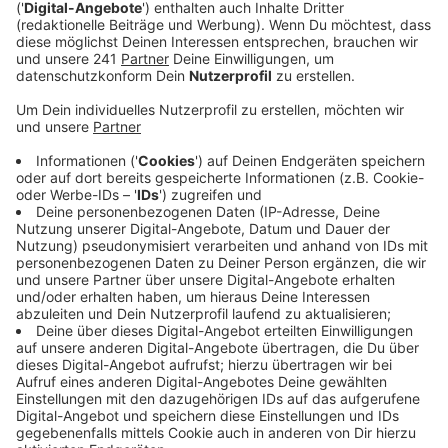
Veröffentlicht:
Donnerstag, 26.10.2023 14:34
Anzeige
Mit dem Abschluss der Aktion gab es jetzt auch die
große Preisverleihung für die Teams mit den besten
Ergebnissen. Unter den Siegern sind Teams wie „Die
Küppersteger“ – aber auch Firmenteams von
Lanxess und Covestro. Unter den Schulen haben die
Schlebuscher Waldschule und das Lise-Meitner-
Gymnasium gewonnen. Die sind zusammen allein knapp
30.000 Kilometer gefahren. Mit dem Wettbewerb
STADTRADELN gibt es jedes Jahr einen
umweltfreundlichen Anreiz, das Auto stehen zu lassen
und im Alltag Kilometer mit dem Rad zu sammeln.
Anzeige