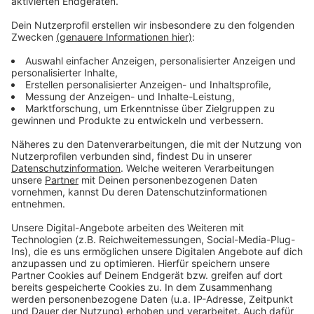
Mehr Meldungen aus Leverkusen
Anzeige
Studie zeigt: Größter Fachmangel in Leverkusener
Büros
Tanne für Opladener Weihnachtsmarkt gesucht
Bayer Kultur sammelt Spenden für Leverkusener
Hospiz
Anzeige