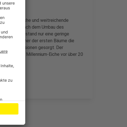
 besonders flache und weitreichende
ch aus- und nach dem Umbau des
ätte er im Bestand nur eine geringe
urm sei er einer der ersten Bäume die
ftige Diskussionen gesorgt. Der
er Stadt die Millennium-Eiche vor über 20