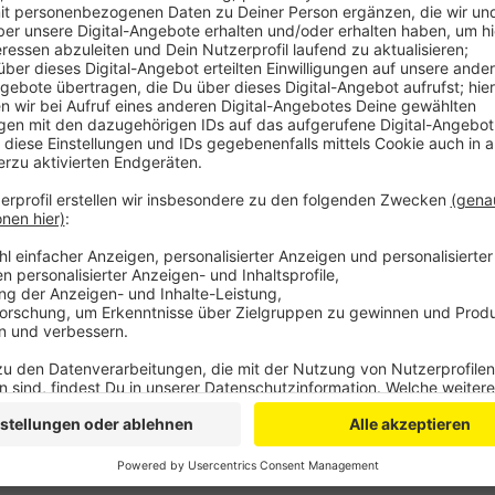
Anzeige
Das ging aber nicht, denn: Die Millennium-Eiche hat
Verwurzelungen. Dadurch kann der Baum nicht einfa
Kreisverkehrs wieder eingepflanzt werden. Auch so h
Überlebenschance, sagt die Stadt. Beim nächsten St
umstürzen. Auch im Stadtrat hatte das Thema für he
Verkehrs- und Verschönerungsverein Opladen hatte d
Jahren geschenkt.
Anzeige