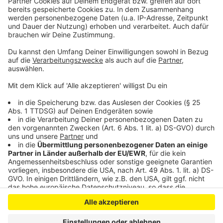
Leverkusener Suchthilfe bei Kinderfest LevSpielt³
Leverkusen: Infoabend zu Psychosen und Hilfe im
Notfall
Anzeige
Anzeige
Anzeige
Anzeige