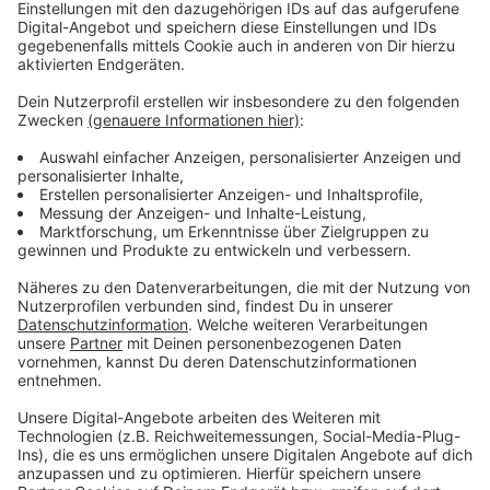
Die Stadt arbeitet nach eigenen Angaben mit
Hochdruck an einer Lösung. Ein externer Berater wurde
hinzugezogen, um die Situation zu klären. Allerdings
konnten bisher keine Einigungen mit den
Krankenkassen erzielt werden. Besonders alarmierend:
Jeden Monat fehlen dem Rettungsdienst weitere 1,4
Millionen Euro, da die derzeitige Regelung nicht
ausreicht, um die Kosten zu decken. Ob Leverkusen
auf dem Fehlbetrag sitzenbleibt, ist noch unklar.
Anzeige
Mehr Nachrichten aus Leverkusen
Anzeige
Leverkusen: 75 neue Wohnungen in Manfort geplant