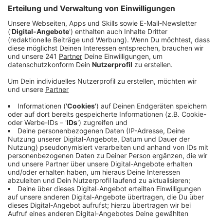
den Krankenkassen.
Veröffentlicht:
Mittwoch, 20.08.2025 14:50
Anzeige
Dringender Handlungsbedarf
Anzeige
Laut einem Mitglied des
Rechnungsprüfungsausschusses wurden die Ausgaben
für den Rettungsdienst nicht korrekt berechnet. Die
Stadt spricht von „handwerklichen Unstimmigkeiten“,
die nun bei einer Überprüfung ans Licht gekommen
sind.