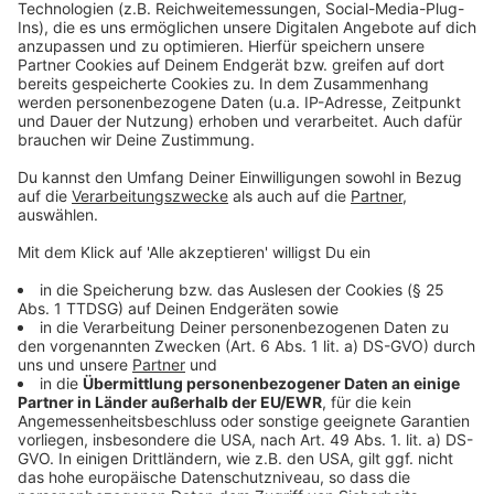
die ihren Verdacht auf mögliche Manipulationen,
Vertuschungen und Amtsmissbrauch bekräftigten,
führt sie vage aus.
Anzeige
Weitere Meldungen aus Leverkusen
Anzeige
Keine Umwege mehr nach Leverkusen: Neue Brücke
wird geöffnet
Leverkusener Haushalt: Einsparungen beim Personal
Judoka des TSV vorzeitig Meister in der 2. Herren-
Bundesliga
Anzeige