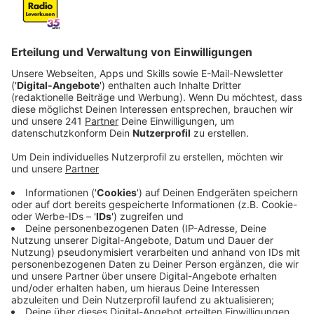
Veröffentlicht:
Montag, 25.08.2025 11:02
Anzeige
Angespannte Stimmung
Anzeige
Mehr als angespannte Stimmung herrschte gestern
Nachmittag (25.08.) im Rat, als die Mitglieder von
Andrea Deppes Absetzung aus der Presse und nicht
von OB Richrath erfuhren. Der Baudezernentin wird
vorgeworfen, ihre Aufgaben als Amtsleiterin nicht
richtig erfüllt zu haben – zum Beispiel, weil sie
wichtige Informationen nicht rechtzeitig
weitergegeben oder bei der Berechnung von Gebühren
Fehler gemacht haben soll. Der Oberbürgermeister