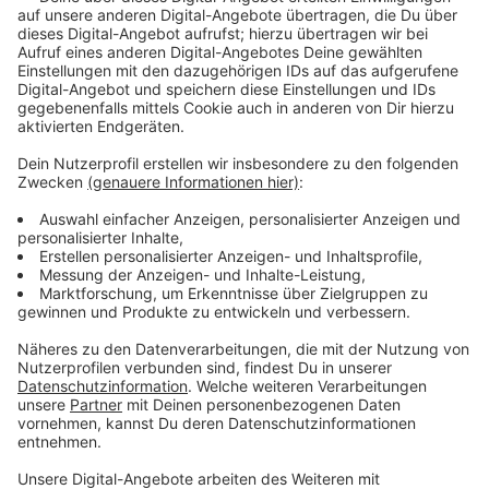
sieht darin eine Verletzung ihrer dienstlichen Pflichten
und hat deshalb ein entsprechendes Verfahren
eingeleitet. Der finanzielle Schaden rund um die
Rettungsdienstgebühren liegt bei 78 Millionen Euro.
Anzeige
Verantwortungszuschreibung
Anzeige
SPD und Grüne hatten Deppe, die auch für die
Feuerwehr zuständig ist, in der Verantwortung
gesehen. Das Vertrauen in die Handlungsfähigkeit der
Verwaltungsspitze sei schwer erschüttert, heißt es
von der SPD-Fraktionsvorsitzenden Milanie Kreutz. Sie
habe in der jüngsten Vergangenheit Hinweise erhalten,