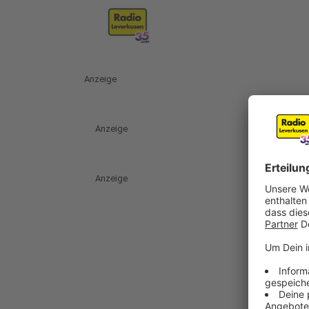
Anzeige
Anzeige
Anzeige