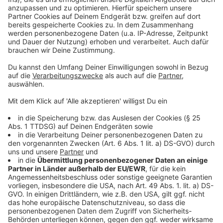
Weitere Meldungen aus Leverkusen
Anzeige
Leverkusener Ärzte empfehlen Grippeimpfung noch
vor Karneval
Haushalt: So will Leverkusen raus aus dem Finanzloch
Einbruch in Lützenkirchen: Polizei-Helikopter im
Einsatz
Anzeige