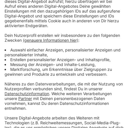
der Club auf Anfrage mit.
Anzeige
Fast 7000 Einsätze in Nordrhein-Westfalen
Anzeige
Ziemlich wenig, wenn man auf die Gesamtzahl schaut:
In NRW waren es fast 7000 Einsätze, deutschlandweit
fast 50.000. Bei uns in der Stadt kommen besonders
dann Hubschrauber zum Einsatz, wenn Menschen aus
dem Rhein gerettet werden müssen. Durch die
Krankenhausreform wird es in Zukunft wohl mehr Heli-
Einsätze geben, vermutet der ADAC.
Anzeige