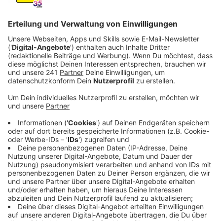
das könnte sich ändern.
Veröffentlicht:
Dienstag, 18.02.2025 06:22
Anzeige
Einsatz bei Notfällen
Anzeige
Rettungshubschrauber kommen dann zum Einsatz,
wenn es bei einem Notfall besonders schnell gehen
muss, wenn etwa Verletzte ins Krankenhaus
transportiert werden müssen. In Leverkusen lassen
sich die Fälle aus dem letzten Jahr an zwei Händen
abzählen: Acht Hubschraubereinsätze vom ADAC-
Rettungsdienst gab es bei uns in der Stadt, teilt uns