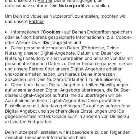
ein Dorn im Auge. Der Ärger äußert sich jetzt
durch Protest.
Veröffentlicht:
Donnerstag, 27.08.2020 12:13
Anzeige
Die Anwohner haben sie eine Bürgerinitiative
gegründet - und die will heute Nachmittag die
Sommertour von Oberbürgermeister Richrath nutzen,
um ihrem Unmut Gehör zu verschaffen.
Die Kritik: Die Pläne seien still und heimlich an den
Anwohnern vorbei gemacht worden und würden vor Ort
für heilloses Verkehrschaos sorgen. Bereits jetzt sei
die Gegend um den Friedhof überlastet durch
Friedhofs- und Wildparkbesucher und
Naherholungssuchende, heißt es.