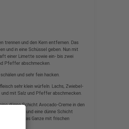
en trennen und den Kern entfernen. Das
ben und in eine Schüssel geben. Nun mit
ft einer Limette sowie ein- bis zwei
und Pfeffer abschmecken.
 schälen und sehr fein hacken.
leisch sehr klein würfeln. Lachs, Zwiebel-
 und mit Salz und Pfeffer abschmecken.
 eine dünne Schicht Avocado-Creme in den
ars auffüllen und eine dünne Schicht
ziehen und das Ganze mit frischen
.