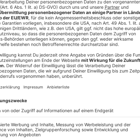
Himmel un‘ Flönz
Anzeige
Ihr braucht:
1 Ring Blutwurst (400 Gramm)
500 Gramm Zucker-Mais
Cornflakes (ungezuckert)
4 Äpfel (Jonagold)
1 große Zwiebel
2 Schalotten
50 Gramm Butter