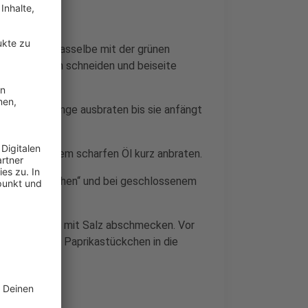
 schneiden. Dasselbe mit der grünen
rfelstückchen schneiden und beiseite
te darin so lange ausbraten bis sie anfängt
astücke in dem scharfen Öl kurz anbraten.
ke „Wasser ziehen“ und bei geschlossenem
n pürieren und mit Salz abschmecken. Vor
elten, grünen Paprikastückchen in die