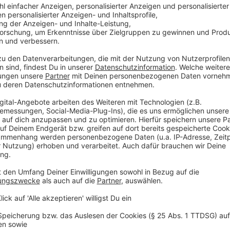
Zubereitung:
Die roten Paprika waschen, entkernen und in Stücke
Paprika Schote machen - allerdings in sehr feine Wü
legen.
Das Oliven – Öl im Topf erhitzen und die Chili – Scho
dunkel zu werden.
Jetzt die Schote herausnehmen und die roten Paprik
Nun das Ganze leicht salzen, damit die Paprikastüc
Deckel circa 12-15 Minuten gar kochen.
Mit einem Pürierstab die weichen Paprikastücke fei
dem servieren einen Esslöffel von den rohen, gewürf
Teller-Mitte geben.
Anzeige