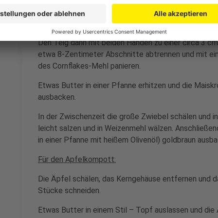
Menge - das andere Drittel wird zum panieren benötig
Schalotten unterheben und den Teig mit Pfeffer un
Den Teig dann mit beiden Händen zu einer circa 3 c
etwa 8-Zentimeter Abschnitte abtrennen und mit e
des Cornflakes-Mehl panieren.
Etwas Butter in einer Pfanne erhitzen und die Maisk
ausbacken.
In der Zwischenzeit die große Zwiebel schälen und i
leicht salzen und in Weizenmehl wälzen. Anschließend
in einer Pfanne mit heißem Olivenöl) goldbraun ausb
Für den Apfelkompott:
Die Äpfel schälen, das Kerngehäuse entfernen und da
Stücke schneiden.
Etwas Butter in einem Stil – Topf auslassen und die