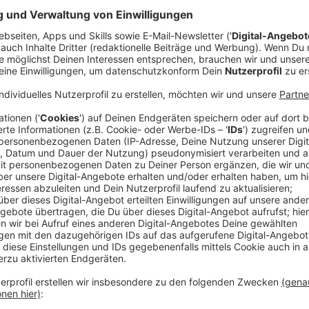
Anzeige
Paprika-Suppe
Anzeige
Ihr braucht:
8 rote Paprika
1 grüne Paprika
1 Chili-Schote
40 ml Olivenöl
Salz