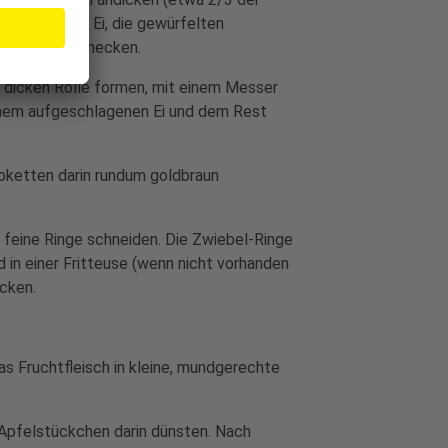
t). Ein rohes Ei, die gewürfelten
d Salz abschmecken.
m dicken Rolle formen, mit einem Messer
inem aufgeschlagenen Ei und dem Rest
roketten darin rundum goldbraun
n feine Ringe schneiden. Die Zwiebel-Ringe
 in einer Fritteuse (wenn nicht vorhanden
acken.
s Fruchtfleisch in kleine, mundgerechte
 Apfelstückchen darin dünsten. Nach