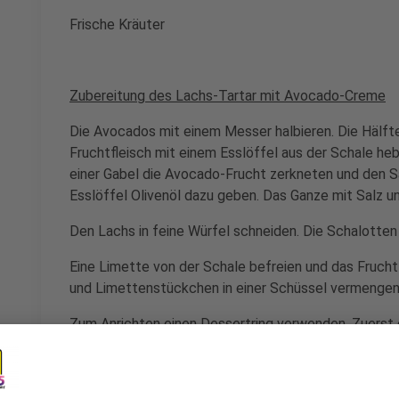
Frische Kräuter
Zubereitung des Lachs-Tartar mit Avocado-Creme
Die Avocados mit einem Messer halbieren. Die Hälft
Fruchtfleisch mit einem Esslöffel aus der Schale he
einer Gabel die Avocado-Frucht zerkneten und den Sa
Esslöffel Olivenöl dazu geben. Das Ganze mit Salz 
Den Lachs in feine Würfel schneiden. Die Schalotten
Eine Limette von der Schale befreien und das Fruchtf
und Limettenstückchen in einer Schüssel vermengen
Zum Anrichten einen Dessertring verwenden. Zuerst
Ring geben und dann mit einem viertel des Lachstart
Avocado-Creme auftragen. Anschließend den Ring ab
Kräutern (wahlweise Dill oder Schnittlauch) garnieren