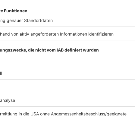
Weizenmehl
Salz/Pfeffer/Zucker
Ggfls. etwas Calvados oder Apfelwein
Zubereitung der Mais – Kroketten:
Den Zuckermals in einem Topf mit wenig Wasser we
nehmen und etwas abkühlen lassen.
Die gekochten Maiskörner durch ein Küchensieb absc
Rührschüssel mit einem Pürierstab fein pürieren.
Etwa 250 g von den Cornflakes in einen schmalen und
ebenfalls mit einem Pürierstab - zu einem feinen Pulv
Die Schalotten schälen und anschließend fein würfel
Nun den pürierten Mais vorsichtig mit dem trockene