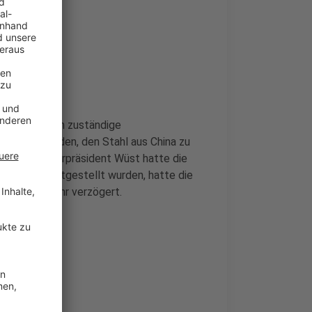
 ursprünglich zuständige
zu entschieden, den Stahl aus China zu
 NRW-Ministerpräsident Wüst hatte die
 Mängel festgestellt wurden, hatte die
s Projekt sehr verzögert.