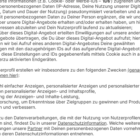
Anzeige
Befragung
Anzeige
Dazu befragt er unter anderem Menschen, die für das
Bauunternehmen gearbeitet haben. Das hatte sich da
nehmen. Der damalige Verkehrsminister, der heutige
umstrittene Entscheidung mitgetragen. Nachdem die
Baufirma den Auftrag verloren. Dadurch hatte sich da
Anzeige
Weitere Meldungen aus unserer Stadt
Anzeige