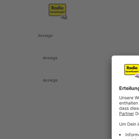
Anzeige
Anzeige
Anzeige