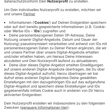
Veröffentlicht:
Mittwoch, 16.03.2022 06:53
Anzeige
Schon in den vergangenen Wochen konnte das Schiff
nur auf Sparflamme verkehren: Weil eine
Schutzkonstruktion durch den Unfall kaputt gegangen
ist, waren seit Februar nur Fahrten bei Tageslicht
möglich. Außerdem mussten die Betreiber das
Maximalgewicht der transportierten Fahrzeuge auf 7,5
Tonnen heruntersetzen. Jetzt geht es für die Fähre in
eine Werft zur Reparatur. Wenn sie wieder
einsatzbereit ist, leuchtet auf der
Internetseite
der
Fähre eine symbolische, grüne Ampel.
Anzeige