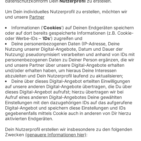
vergangenes Wochenende vorgelegt.
Veröffentlicht:
Montag, 07.09.2020 09:39
Anzeige
Auf Höhe der Hitdorfer Fähre haben sich 20 Helfer
getroffen, um
coronakonform mit Maske das Ufer von
Verpackungen und sonstigem Müll zu
befreien,
darunter auch Mitglieder der Leverkusener Grünen.
Insgesamt sind bei der Aufräumaktion zwölf
Müllsäcke zusammengekommen. Wer sich ebenfalls
am „RhineCleanUp" beteiligen möchte, kann sich auf
der Website registrieren. Alle Infos dazu gibt´s
hier
.
Anzeige