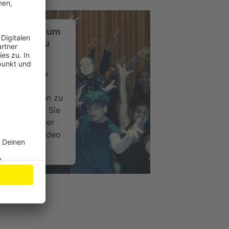
ustimmung, um
-Service zu
ervice eines
ideoinhalte
ce kann Daten zu
 Bitte lesen Sie
timmen Sie der
um dieses Video
.
onen
Video]
nsent Management