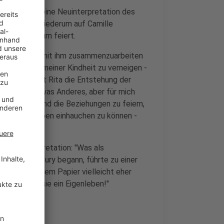
Fatboy Slim - eine Neuinterpretation des
e You", der wiederum auf Camille
hr 25. Jubiläum feiert.
sondern auch mit ihm zusammenzuarbeiten
n Song aus meiner Kindheit zu verneigen -
, kommentiert Rita die Entstehung der
für jeden etwas Anderes, aber für mich
übertragen und die Beziehungen zu feiern,
Song neues Leben einhauchen zu können -
äsentieren."
e Neuinterpretation: "Was als
 in Glastonbury begann, führte zu einer
t, die auf dem Papier vielleicht eher
 sofort hat sie ein Eigenleben!"