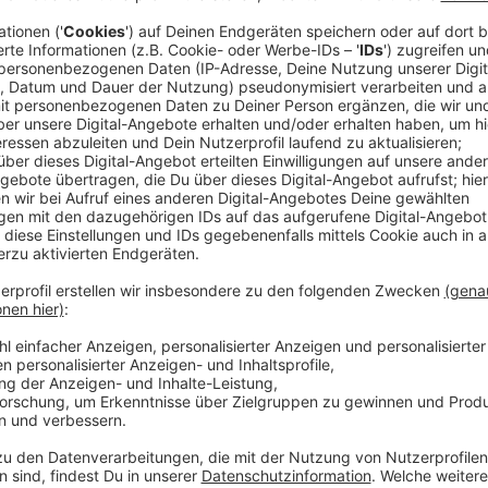
Rita Ora präsentiert ihre Single "Praising You" feat. 
Grammy nominierten Spätneunziger-Klassikers "Prais
Yarbroughs "Take Yo’ Praise" basiert und in diesem Ja
"Nicht nur die Erlaubnis von Norman zu bekommen, 
und sich vor einem dermaßen wichtigen und prägende
das war einfach mal eine absolut surreale Erfahrung"
neuen Single. "Ich glaube, diese Aufnahme bedeutet 
geht’s darum, diesen Lobgesang auf die Liebsten zu 
die man hat. Es ist eine unglaubliche Ehre, diesem 
und ihn damit auch einer ganz neuen Generation zu pr
Auch Norman Cook aka Fatboy Slim) kommentierte di
Zufallsbegegnung eines Nachts in der Naughty Corner
Freundschaft und schließlich zu dieser Zusammenarbei
unwahrscheinlich wirken mag. Doch hier ist sie, und ab
Anzeige