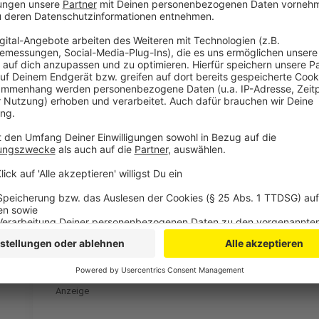
Wir benötigen Ihre Z
den YouTube Video
laden!
Wir verwenden einen S
Drittanbieters, um V
einzubetten. Dieser Servi
Ihren Aktivitäten sammeln.
die Details durch und s
Nutzung des Service zu, 
anzusehen
Mehr Informati
Rita Ora - Praising You (feat. @FatboySlim) [Official 
Akzeptieren
Anzeige
powered by
Usercentrics Co
Platform