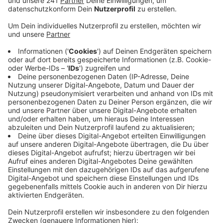
Anzeige
Die Bauarbeiten haben am Freitag auf der Robert-
Blum-Straße zwischen
Montessoriweg
und
Pappelweg begonnen. Dafür hat die Stadt den Bereich
noch bis einschließlich Sonntag voll gesperrt. Anlieger
dürfen den Abschnitt in der Zeit nicht befahren. Und
auch die Buslinien 203 und 222 werden die
Haltestellen innerhalb des Bau-Abschnitts nicht
anfahren.
Ab Montag wird der Bereich von Süden nach Norden
zur Einbahnstraße. In die andere Richtung gilt eine
Umleitung über die Kölner Straße. Busse werden die
betroffenen Haltestellen ebenfalls nur in
Einbahnstraßenrichtung wieder anfahren. Dienstag soll
die Straße wieder offen sein.