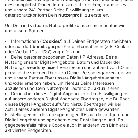
Anzeige
Dienstagmorgen war eine Transportleitung im Bereich
Rat-Deycks-Straße/Rennbaumstraße gebrochen. Die
EVL hatte daraufhin das Wasser abgedreht. Für die
Reparaturarbeiten musste die Polizei den Bereich
großräumig absperren. Vor allem am Vormittag gab es
deshalb lange Staus rund um die Kreisverkehr am
Berliner Platz und den Rennbaumkreisel.
Anzeige
Weitere Meldungen aus Leverkusen
Anzeige