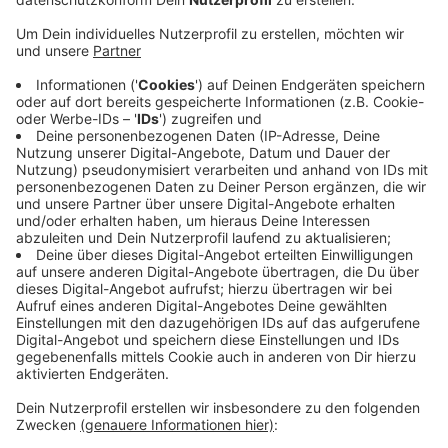
Veröffentlicht:
Freitag, 26.03.2021 08:34
Anzeige
Anlass ist das jecke 111. Jubiläum der
Karnevalsgesellschaft in diesem Jahr. Die Roten
Funken wollen mit den Bäumen nach eigener Aussage
Freude bringen und einen Beitrag zu einer
lebenswerten Zukunft leisten. Geplant sind unter
anderem Apfel, Birnen, Pflaumen- und Kirschbäume, die
im Sommer erste Früchte tragen. Wenn alle Bäume
gepflanzt sind, soll der Weg „Funkenallee“ heißen und
Bürger von den Früchten naschen können.
Anzeige