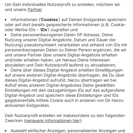
Veröffentlicht:
Freitag, 26.03.2021 13:11
Anzeige
Sie seien auch als Dank für das langjährige
Engagement in der Stadt zu verstehen. Bezahlen muss
die KG die Ampelfunken aber selbst. Das Tiefbauamt
der Stadt wird die Ampel in Kürze umbauen und die
neuen Ampelmännchen installieren.
Anzeige
Anzeige