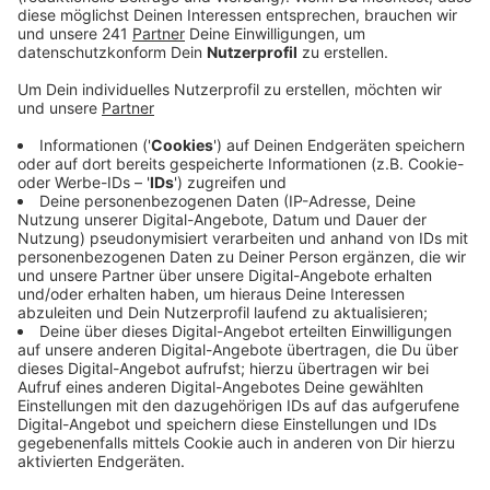
Veröffentlicht:
Dienstag, 08.08.2023 06:36
Anzeige
Besonders viel erhoffen sich die Ermittler von
Zeugenhinweisen zu einer Tonaufnahme, auf der der
mutmaßliche Täter zu hören ist. Wie die Polizei
berichtet, haben einige Anrufer Namen genannt, die sie
hinter der Stimme vermuten. Die Ermittler versuchen
jetzt, die Personen ausfindig zu machen. Das dauere
aber seine Zeit.
Anzeige
Mehr Meldungen aus Leverkusen
Anzeige