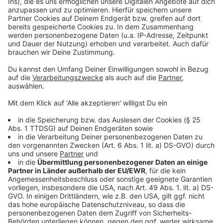
öffnen.
Restaurants dürfen unter den bereits bekannten
Auflagen nur noch zwischen 6 bis 15 Uhr Gäste
bewirten. Weiterhin gilt: Alle Tische müssen zwei
Meter Abstand haben und Gäste müssen namentlich
mit Anschrift erfasst werden. Sämtlicher Tourismus
ist in unserer Stadt durch die neue Verordnung vorerst
verboten.
Hier
gibt es den neuen Erlass zum Nachlesen.
Anzeige