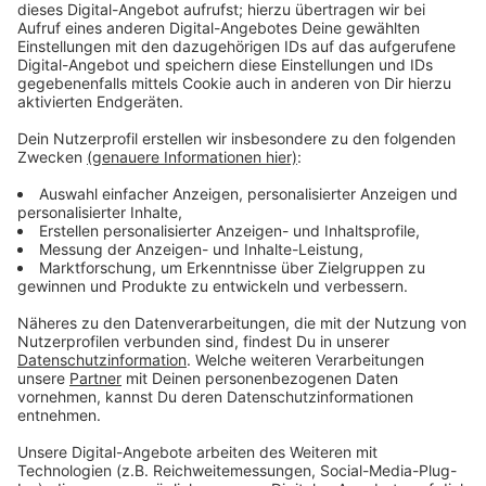
Sanitätshäuser
Drogerien
Hörgeräteakustiker
Optiker
Tankstellen
Banken/Sparkassen
Poststellen
Friseure
Reinigungen
Waschsalons und Mangelstuben
Zeitungsverkauf
Bau- und Gartenbau
Tierbedarfsmärkte
Großhandel
Die Verkaufsstellen müssen laut den Auflagen
Kontaktdaten aller Einkäufer aufnehmen und
Warteschlangen vermeiden. Die Supermärkte dürfen
jetzt auch an Sonntagen zwischen 13 und 18 Uhr