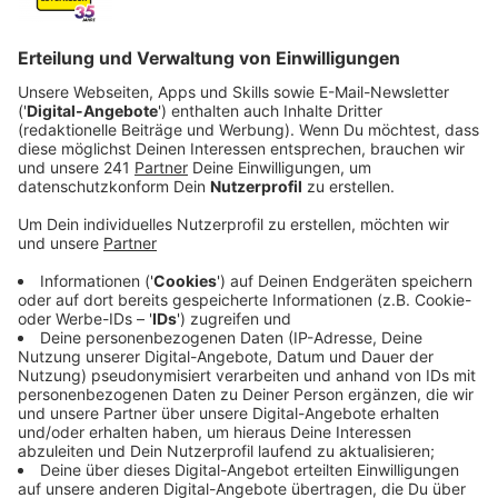
Veröffentlicht:
Dienstag, 17.03.2020 21:56
Anzeige
Ab Mittwoch dürfen in ganz Leverkusen nur noch
Geschäfte öffnen, die für den dringenden, täglichen
Bedarf wichtig sind. Dazu zählen:
Lebensmittelmärkte
Wochenmärkte
Abhol- und Lieferdienste, sofern sie sich auf die
Grundversorgung mit Lebensmitteln beziehen; das
beinhaltet auch originär eingerichtete, zum
Beispiel bereits vorhandene Drive-In-Schalter von
Schnellrestaurants
Sonstige Lieferdienste
Getränkemärkte
Apotheken