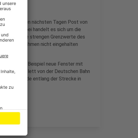
ekommen in den nächsten Tagen Post von
 werden. Dabei handelt es sich um die
 in denen die strengen Grenzwerte des
 Schutzmaßnahmen nicht eingehalten
en - wie zum Beispiel neue Fenster mit
en dabei komplett von der Deutschen Bahn
allschutzwände entlang der Strecke in