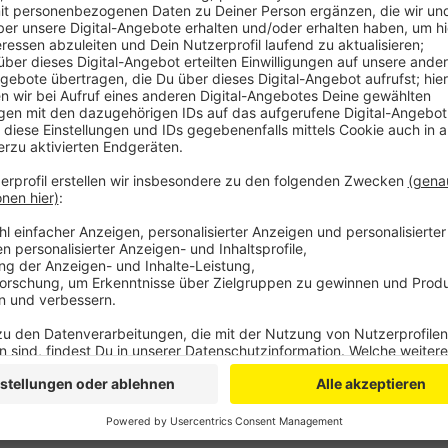
Anzeige
Fast 70 Haushalte in Leverkusen und Langenfeld b
der Deutschen Bahn. Für sie soll es demnächst leiser
Haushalte, die direkt an der Ausbaustrecke liegen
und
Bundesimmissionsschutzgesetzes mit Hilfe aktiver
werden können.
Gutachter ermitteln stattdessen individuelle Lösung
einer höheren Schallschutzklasse. Die Kosten werd
getragen. Das gilt auch für die geplanten neuen Sch
Leverkusen.
Anzeige