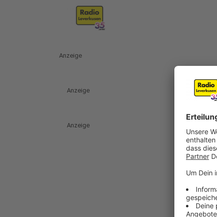
Anzeige
Anzeige
Anzeige