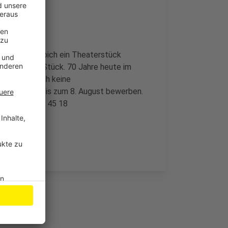
hloss Morsbroich ein Theaterstück
chreibt das Stück. 70 Jahre heute im
d es sind auch keine
 kann sich bis zum 8. August bewerben.
el: 0214-406 45 18