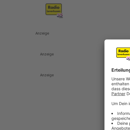
Anzeige
Anzeige
Anzeige