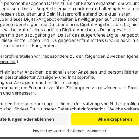
Anzeige
Zur Eröffnung der Kunstnacht im Oktober soll im Sc
aufgeführt werden – mit dem Titel: „Das Ensemble s
Museum Morsbroich“. Die Teilnahme ist kostenlos un
Schauspielerfahrungen nötig. Wer mitmachen möchte,
Kontakt: kunstundbildung@museum-morsbroich.de T
Anzeige