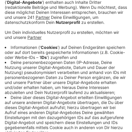
Jahren reduzieren will.
Veröffentlicht:
Montag, 05.08.2024 11:20
Anzeige
Vor 15 Jahren hat der Stadtrat einen ganz klaren
Auftrag gegeben: möglichst viele Verkehrsschilder in
Leverkusen abbauen und die Schilderdichte so
deutlich reduzieren. Das klappt seit Jahren aber nicht.
Durchschnittlich gibt es bei uns in der Stadt aktuell 32
Straßenschilder pro Kilometer. Insgesamt sind es mehr
als 16.000. Reduzierung Fehlanzeige.
Laut Verwaltung mussten letztes Jahr vor allem
wegen der steigenden Zahl von E-Ladesäulen immer
mehr Schilder aufgestellt werden. Man sei aber
bemüht, überflüssige Schilder abzubauen, wo es geht.