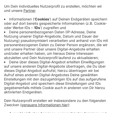
Nachfrage mit.
Veröffentlicht:
Freitag, 14.01.2022 10:38
Anzeige
An den beiden Tagen im Februar würden jeweils sechs
Brautpaare getraut. Das entspreche auch der üblichen
Anzahl der standesamtlichen Trauungen im Rathaus,
so die Stadt weiter. Entgegen anderer Städte bietet
Leverkusen damit für die Schnapszahl-Tage keine
Extra-Hochzeitstermine an.
Anzeige