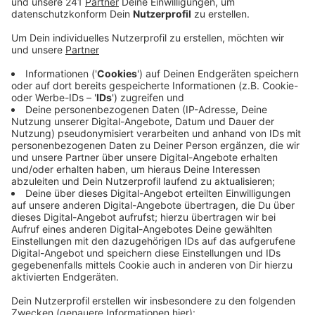
Inzwischen sind schon 1.000 Briefe unterschrieben
worden.
Veröffentlicht:
Mittwoch, 30.03.2022 10:01
Anzeige
„Keinen Meter mehr!“ – unter diesem Motto können
sich Bürger aktuell den Protest-Brief herunterladen
und unterschrieben an die Stadt schicken. Die Briefe
werden am 10. Juni bei einem Protest in Berlin an das
Verkehrsministerium übergeben. Dass nach so kurzer
Zeit schon so viele Briefe zusammengekommen sind,
zeigt die Geschlossenheit im Kampf gegen den
Autobahnausbau. Über alle Parteigrenzen hinweg hat
das Aktionsbündnis vergangenen Samstag in
Schlebusch, Opladen und Wiesdorf Werbung für die
Brief-Aktion
gemacht.