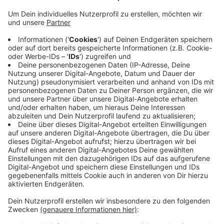
Anzeige
Denn: Durch die engen Schulbusse am Morgen kann
sich das Coronavirus leicht verbreiten. Wer eine Maske
trägt, verhindert damit also, dass die Schulen wieder
geschlossen werden.
Um diesen Gedanken möglichst an alle Fahrgäste
heranzutragen, haben die Schüler jetzt Plakate zu dem
Thema entwickelt. Sie wurden am Freitag an der
Schule vorgestellt. Die Wupsi will sie jetzt in den
Bussen der Stadt aushängen, heißt es.
Anzeige