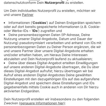
Anzeige
Für Schüler, die die Mitteilung über den
Unterrichtsausfall nicht mehr rechtzeitig erreicht hat
und die deshalb morgen im Schulgebäude eintreffen,
soll es eine angemessene Beaufsichtigung geben,
heißt es. Kita-Kinder sollen morgen wenn möglich zu
Hause bleiben.
Die genauen Infos des NRW-Schulministeriums gibt es
hier
.
Die Wupsi weist daraufhin, dass aufgrund der
Schulschließungen Donnerstag keine E- und
Schulbuslinien fahren. Alle Infos dazu gibt es
hier
.
Anzeige