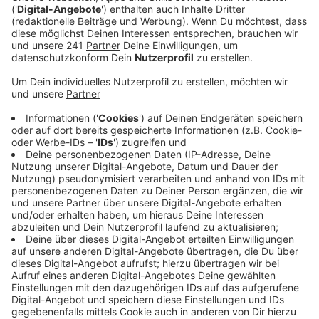
anderem die beiden Berufskollegs in Wiesdorf.
Veröffentlicht:
Donnerstag, 29.02.2024 15:14
Anzeige
Drei neue Sozialarbeiter starten dort ihren Dienst. Aber
auch andere Schulen in Leverkusen sollen zusätzliche
Hilfe bekommen. Nach den Berufskollegs und den
Förderschulen sind als nächstes die Gymnasien in
Leverkusen und flutgeschädigte Schulen an der Reihe.
Insgesamt will die Stadt 25 zusätzliche Sozialarbeiter
einstellen – mehr, als es bislang an den Schulen gab.
Eine Abfrage an den Schulen hatte laut Stadt gezeigt,
dass der Unterstützungsbedarf durch die Krisen der
letzten Jahre praktisch an allen Schulen gewachsen
sei.