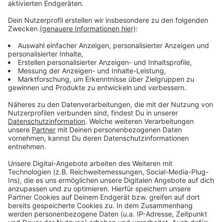
Anzeige
Weitere Meldungen aus Leverkusen
Anzeige
Streiks bei Bussen und Bahnen: Leverkusen kommt
glimpflich davon
Kultkneipe
Trend
macht wieder auf
EVL will viele neue Bäume in Pattscheid pflanzen
Anzeige