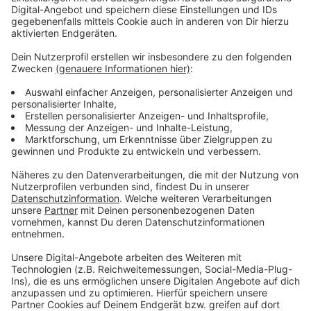
Euro für die Karnevalszüge abgesegnet. Profitieren
werden davon die Züge in Wiesdorf, Opladen, Hitdorf
und Lützenkirchen. Gerade in krisenhaften Zeiten
muntere der Straßenkarneval die Menschen auf uns
bringe sie zusammen, sagt die Stadtverwaltung. Bei
der beschlossenen Hilfe handelt es sich um eine
einmalige Unterstützung zur Überwindung der
aktuellen finanziellen Notlage und Krisen, heißt es.
Anzeige
Weitere Meldungen aus Leverkusen
Anzeige
Personalmangel in der Leverkusener Stadtverwaltung
Neuer Gesprächstermin zum Leverkusener