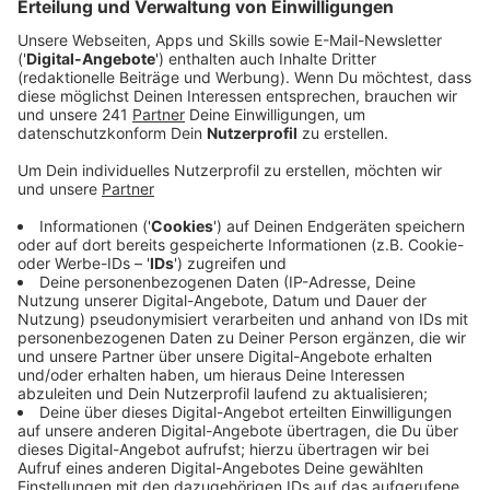
endlich wieder den Schlebuscher Schul- und
Veedelszoch veranstalten – die Finanzierung
steht.
Veröffentlicht:
Mittwoch, 11.01.2023 11:03
Anzeige
Das haben die Verantwortlichen jetzt mitgeteilt.
Wegen Kostenexplosionen unter anderem zur
Sicherung des Zuges, stand die Durchführung
zeitweise auf der Kippe. Dass der Zug am
Karnevalssamstag jetzt doch stattfinden kann, sei
vielen Spenden aus der Stadt und Vereins-Einnahmen
zu verdanken, sagen die Verantwortlichen.
Ende November hatte die Stadtpolitik für die
diesjährige Session Fördermittel in Höhe von 43.000