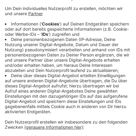
Anzeige
Bei dem Unfall wurden mehrere Leute verletzt. Dazu
ist Kraftstoff ausgelaufen. Die Polizei sicherte die
Unfallstelle und ließ den Verkehr langsam an der
Unfallstelle vorbei laufen - bis sie den
Streckenabschnitt für mehrere Stunden sperrte. Die
Bergungsarbeiten waren am Abend dann
abgeschlossen.
Anzeige