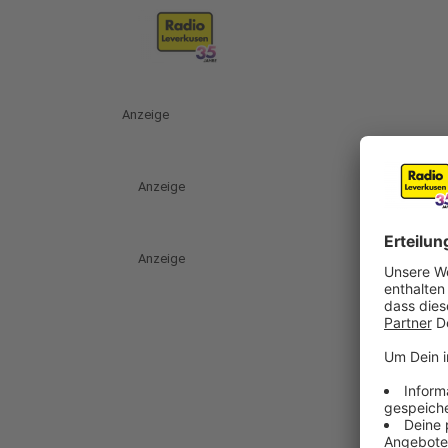
Anzeige
Anzeige
Anzeige