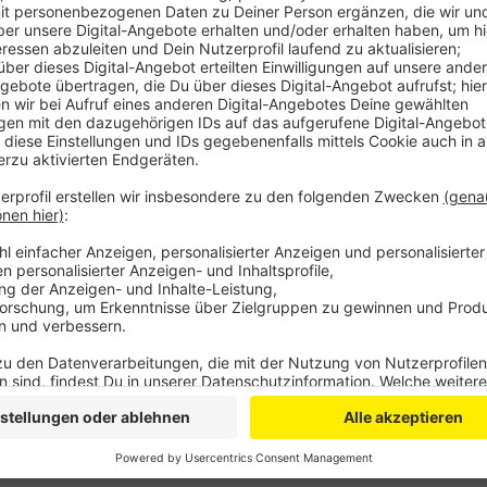
Der junge Mann war als Fußgänger gegen kurz vor 7 U
Bei einem Überholmanöver kam eine junge Smart-Fahr
den Leverkusener dabei. Das Bein des Mannes wurd
Baum eingeklemmt. Erst nach einer halben Stunde ko
jährige kam schwer verletzt ins Krankenhaus.
Anzeige