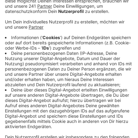
kommen, um die Situation zu klären.
Veröffentlicht:
Dienstag, 28.07.2020 17:30
Anzeige
“Geht weg, sonst passiert etwas Schlimmes” - mit
diesen Worten hatte der 51-Jährige die
Gerichtsvollzieherin und zwei Polizeibeamte gegen
14.30 Uhr bedroht und sich in seiner Wohnung
verschanzt. Über Stunden haben Polizei und SEK-
Beamten mit dem Mann diskutiert. Erst
abends gegen 19.40 Uhr haben die SEK-Polizisten
schließlich seine Wohnung gestürmt und den Mann
festgenommen. Obwohl er sich gewehrt hat, wurde er
nicht verletzt.
In seiner Wohnung haben die Polizisten unter anderem
eine Armbrust und dazugehörende Stahlbolzen sowie