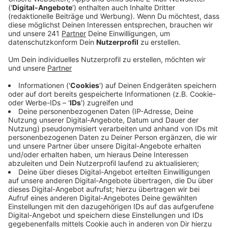
Veröffentlicht:
Montag, 24.04.2023 06:48
Anzeige
Die Räume dort sind so viel größer, dass das
Selbsthilfe-Büro sein Angebot ausweiten kann: So
zieht auch das Kontaktbüro Pflegeselbsthilfe, eine
Zweigstelle des Paritätischen NRW und die
Ergänzende unabhängige Teilhabeberatung mit in die
Räumlichkeiten ein. Letztere ist eine erste
Anlaufstelle zum Beispiel für Menschen mit
Behinderung, oder für Menschen, die Unterstützung
bei der Beantragung einer Reha oder von
Sozialleistungen brauchen. Auch der Blinden- und
Sehbehindertenverein Rhein-Wupper bekommt ein
Büro in der Beratungsstelle.