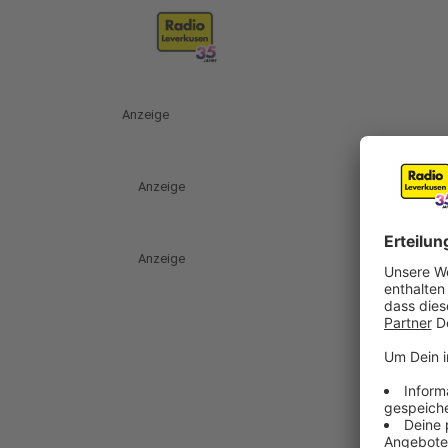
Anzeige
Anzeige
Anzeige