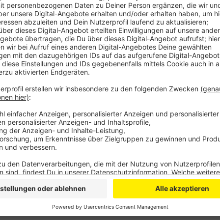
Aus allen Stadtteilen gab es seit Montag Meldungen,
zu einer Minute über UKW-Radios nicht zu hören war.
Sollte es bei euch weiter Probleme mit dem Empfang
können die Techniker der Störung weiter nachgehen
Anzeige