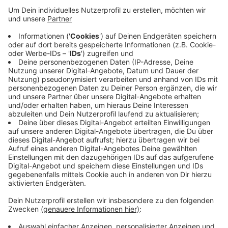
Veröffentlicht:
Freitag, 08.05.2020 13:30
Anzeige
Der Mann konnte flüchten. Die Seniorin beschreibt den
Flüchtigen als circa 1,70m bis 1,80m groß. Und rund 30
Jahre alt. Er soll eine hellblaue Jeans, ein graues
Oberteil und eine grause Basecap getragen haben. Die
Polizei sucht aktuell nach Zeugen. Hinweise bitte an
0221 229-0 oder
per Mail an die Poststelle
.
Anzeige