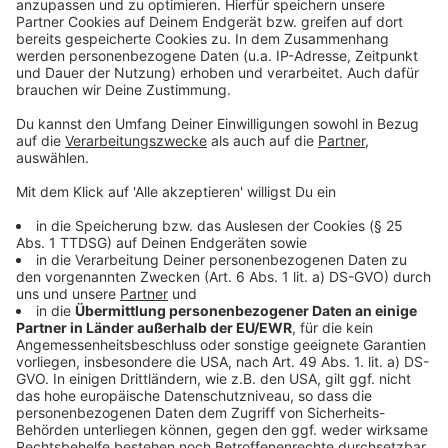
Anzeige
Leverkusener Wiembach: Hochwasserschutz-
Ausschreibung läuft
Weniger Blitzer-Bußgelder in Leverkusen als im
Vorjahr
Neuer Rekord an Fahrradzählstellen in Leverkusen
Anzeige
Anzeige