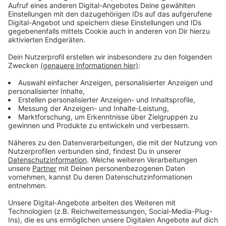
Anzeige
Unabhängig davon hat die Stadt in den vergangenen
Wochen und Monaten immer wieder kleinere
Maßnahmen umgesetzt. Zum Beispiel gilt auf einem
Teil der Rathenaustraße in Wiesdorf während der
Schulzeiten jetzt Tempo 30. Die Idee zum
Schulwegsicherungskonzept ist vor gut zwei Jahren
entstanden. Die Grünen hatten damals vorgeschlagen,
einige Straßen während der Schulzeit komplett für
Autos zu sperren. Der Vorschlag fand keine Mehrheit,
aber die Idee eines Grundkonzepts hatte im Rat sehr
viele Freunde.
Anzeige
Weitere Meldungen aus Leverkusen