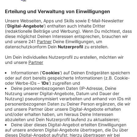
ist jetzt mit etwas Verzögerung fertig geworden.
Veröffentlicht:
Donnerstag, 15.01.2026 16:07
Anzeige
Wie können die Schulwege in unserer Stadt sicher
werden? Dazu hat die Stadt in den vergangenen
Jahren ein Konzept erarbeitet. Das ist jetzt fertig. In
das Konzept sind unter anderem Umfragen unter
Eltern und Kindern eingeflossen. Die Stadt hat
außerdem ausführlich untersucht, wie morgens und
mittags die Verkehrslage rund um die Schulen
aussieht, wo Autos falsch parken oder zu schnell
fahren. Im Frühjahr 2026 soll es voraussichtlich im
Stadtrat besprochen werden. So hat es die
Verwaltung angekündigt.