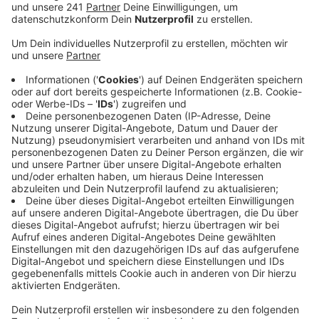
rund um Schulen den Kampf an.
Veröffentlicht:
Montag, 29.01.2024 07:17
Anzeige
Auch Park- und Halteverbote unter Kontrolle
Anzeige
Mit täglich bis zu sechs Teams zeitgleich wollen sie
rund um die Leverkusener Schulen im Einsatz sein –
vor allem morgens vor Schulbeginn und unter anderem
mit mobilen Blitzern. Auch Park- und Halteverbote
wollen sie kontrollieren. Jetzt im Frühjahr, wo es
morgens noch dunkel ist, seien Schülerinnen und
Schüler schwer zu erkennen, und ordnungswidrig
geparkte Fahrzeuge können zu vermeidbaren Unfällen