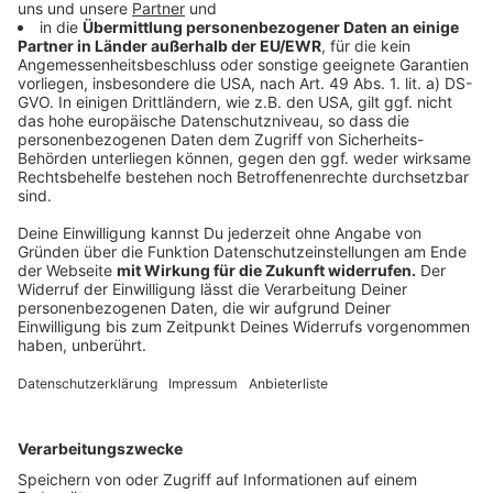
Echter Hopfen, den man für das Bierbrauen nimmt und
Cannabispflanzen sind miteinander verwandt. Beide
gehören botanisch zur Familie der Hanfgewächse. Die
Erkenntnis ist relativ neu. Erst vor rund 20 Jahren
konnten Forscher
aus Großbritannien und den USA
durch Analyse der Gene der Pflanzen nachweisen, dass
Hopfen und Cannabis und mehr als hundert andere
Arten zur selben Familie gehören. Deswegen könnte
man sagen, dass das Hanf-Bier, mit dem einige Brauer
aktuell experimentieren gar nicht so verrückt ist.
Anzeige
Bier geht in Bärten verloren
Anzeige