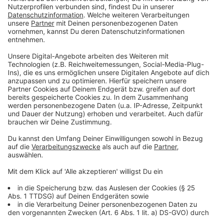
Also kurz gesagt: der Mensch. Genau, kann man das
nicht sagen. Neuste Erkenntnisse zeigen, dass Bier
älter als 9000 Jahre ist. Darauf deuten Funde aus
China hin. Dort wurden Tongefäße gefunden, die mit
Spuren eines gegorenen Getränkes aus Reis, Honig und
Früchten gefüllt waren. Auch gibt es Funde aus dem
heutigen Westjordanland und Palästina, die für einen
Anbau und die Verarbeitung von Gerste vor rund 10.000
Jahren sprechen.
Einige Archäologen nehmen sogar an,
dass Bier maßgeblich zur Sesshaftwerdung des
Menschen beigetragen habe. Schließlich kann man als
Jäger und Sammler auch schlecht Bier brauen.
Anzeige
Cannabis und Bier
Anzeige