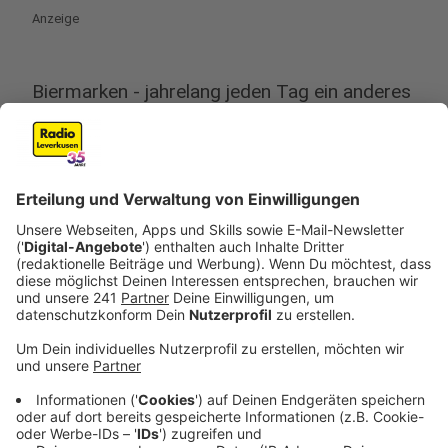
Anzeige
Biermarken - jahrelang jeden Tag ein anderes
deutsches Bier
Anzeige
Laut dem
Deutschen Brauer-Bund
gibt es in
Deutschland über 7500 Biermarken. So viele wir
nirgendwo sonst. Damit könnte man also locker in den
nächsten 20 Jahren jeden Tag ein anderes deutsches
Bier trinken. Ob das gesund ist, darüber kann man
sicher streiten. Allerdings zählt der Verband auch
alkoholfreie Biere dazu. Vielleicht sollte man dann
davon immer mal wieder eines zwischenschieben.
Anzeige