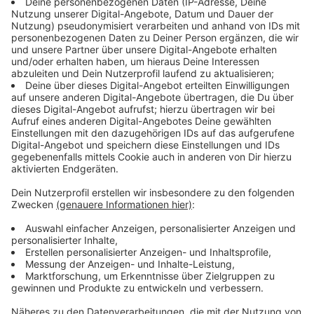
Biersommelier-Weltmeisterschaften
Anzeige
Seit 2009 gibt es eine
Weltmeisterschaft der
Sommeliers für Bier
. Die wird etwa alle zwei Jahre
ausgetragen. Aktueller Titelträger ist der Schweizer
Giuliano. Genoni. Nächster Termin ist 2025. Aktuell
konnten bereits viermal Deutsche den Pokal mit nach
Hause nehmen. Mehr als jede andere Nation.
Anzeige
Wer hat Bier erfunden?
Anzeige