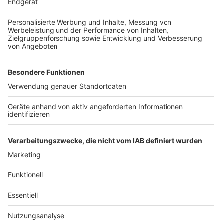
Bärte sind richtige Bierschlucker. Ein britischer
Forscher hat im Auftrag der
Guiness-
Brauerei
herausgefunden, dass ungefähr 0,56 Milliliter
in einem durchschnittlichen Schnurrbart hängen
bleiben. Hört sich erstmal nicht viel an, summiert sich
aber ordentlich auf. Allein in Großbritannien bleiben so
jährlich schätzungsweise 93.000 Liter Bier in den
Bärten hängen. Damit könnte man schon eine
ordentliche Party schmeißen.
Autor: David Müller
Anzeige