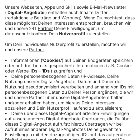
Anzeige
Rückgang der Straftaten
Anzeige
Im Vergleich zu den Vorjahren, in denen es um die 40
Straftaten gab, ist dies ein deutlicher Rückgang. Ein
unschöner Vorfall ereignete sich jedoch in Rheindorf,
wo Einsatzkräfte der Feuerwehr mit Raketen
beschossen wurden. Die Täter sind noch unbekannt.
Anzeige
Entwicklung in der Nachbarstadt Köln