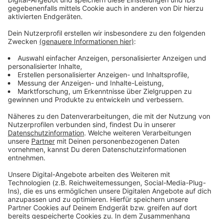
Anzeige
Auch in Köln gingen die Straftaten an Silvester zurück.
Die Gründe dafür sind laut Polizei unklar.
Anzeige
Mehr Nachrichten aus Leverkusen
Anzeige
Stau in Leverkusen: 60 Stunden stehen im Jahr
Nach Fall in Küppersteg: Polizei warnt vor Fake-
Beamten
Wie ihr im Auto auf Glätte reagieren könnt