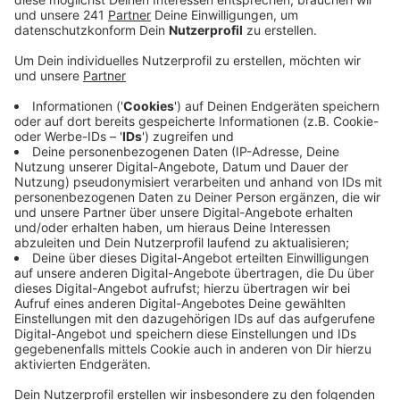
Anzeige
Die Firma Infineon führt in Köln Niehl eine Übung durch.
Das hat uns die Feuerwehr jetzt mitgeteilt. Demnach
sind die Sirenen noch über den Rhein bis nach
Leverkusen zu hören. Es gab aber keinen Unfall und
keine Notlage
Anzeige
Mehr Meldungen aus Leverkusen
Anzeige
Bahnstreik in Leverkusen aktuell: Das müsst ihr
wissen!
Versprechen für Glasfaserausbau in Leverkusen