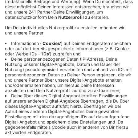
Veröffentlicht:
Freitag, 02.05.2025 10:48
Anzeige
Vorher hatte sich Slawik eher auf Verkehrspolitik
spezialisiert. Jetzt will sie sich noch stärker auf die
Vertretung von queeren Menschen konzentrieren. Das
ist gerade vor allem mit Blick auf die Außenpolitik
nötiger denn je, da Donald Trump in den USA aktiv
Programme für den Schutz queerer Menschen
einschränken will.
Anzeige
Mehr Meldungen aus Leverkusen
Anzeige