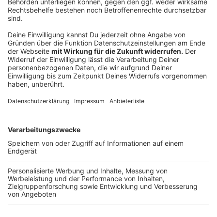
Anzeige
Lösungen von "Smarter Start"
Anzeige
Smarter Start ermutigt Eltern, ihren Kindern kein
Smartphone vor dem 14. Geburtstag zu geben. Durch
den Zusammenschluss von Eltern, die diese Ansicht
teilen, sollen Kinder nicht als Außenseiter gelten.
"Gemeinsam können wir den Gruppendruck mindern", so
der Verein
. Anstelle eines Smartphones empfiehlt
Smarter Start konventionelle Handys, die Telefonieren
und SMS erlauben, aber nicht internetfähig sind. Diese
Geräte bieten die nötige Erreichbarkeit ohne die
Risiken und Ablenkungen eines Smartphones. Der
Verein unterstützt Eltern dabei, ihre Kinder in Vereinen