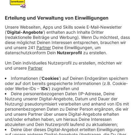
Anzeige
Kinder, die bereits im Grundschulalter ein Smartphone
besitzen, verlieren oft das Interesse an traditionellen
Freizeitaktivitäten. Die Medienpädagogin Paula
Bleckmann vergleicht das Smartphone mit einem
Raubfisch, der alle anderen Aktivitäten verdrängt.
"Kinder sollten stark im Leben verankert sein, bevor sie
ein Smartphone nutzen", sagt Bleckmann.
Anzeige
Probleme der frühen Smartphone-Nutzung
Anzeige
Smartphones können süchtig machen und die