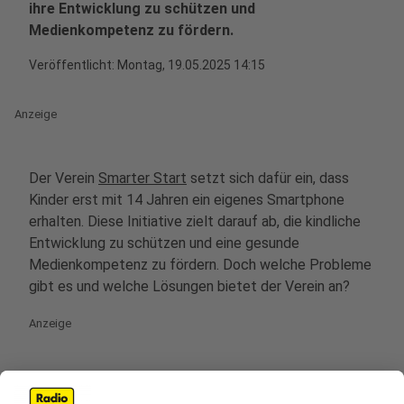
ihre Entwicklung zu schützen und
Medienkompetenz zu fördern.
Veröffentlicht:
Montag, 19.05.2025 14:15
Anzeige
Der Verein
Smarter Start
setzt sich dafür ein, dass
Kinder erst mit 14 Jahren ein eigenes Smartphone
erhalten. Diese Initiative zielt darauf ab, die kindliche
Entwicklung zu schützen und eine gesunde
Medienkompetenz zu fördern. Doch welche Probleme
gibt es und welche Lösungen bietet der Verein an?
Anzeige
Smartphones verändern die Kindheit