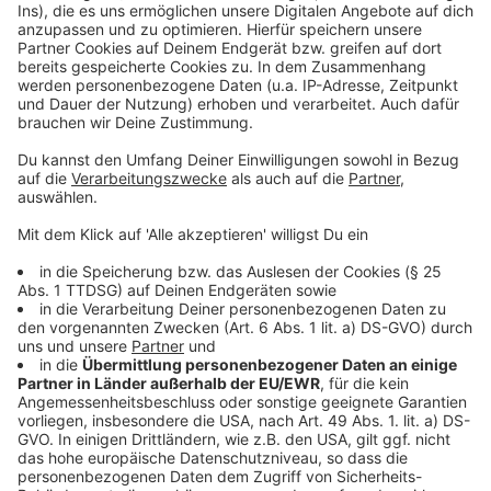
©
picture alliance/dpa | Jens Penschek
Smartphones können süchtig machen und die
Entwicklung eines gesunden Selbstwertgefühls
stören. Der Verein "Smarter Start" fordert daher eine
Smartphone-Nutzung für Kinder erst ab 14.
Anzeige
Jugendschutz und gesetzliche Regelungen
Anzeige
Das Jugendschutzgesetz
sieht Kinder unter 14 als
besonders schutzbedürftig an. Es gibt strikte Regeln,
die den Zugang zu jugendgefährdenden Produkten und
Orten beschränken. Im Internet jedoch funktioniert der
traditionelle Jugendschutz nicht ausreichend, wie das
Kompetenzzentrum
jugendschutz.net
berichtet.