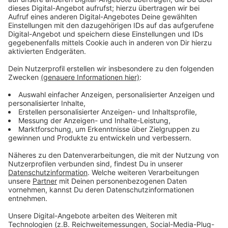
Entwicklung eines gesunden Selbstwertgefühls
stören. Junge Menschen seien durch Social Media oft
gezwungen, sich stark auf ihr Aussehen zu
konzentrieren.
"Likes" und Follower
bestimmen ihr
Selbstwertgefühl, was zu extremen Verhaltensweisen
führen könne.
Die ständige Ablenkung durch Smartphones könne zu
Konzentrationsstörungen führen, die sich negativ auf
die schulischen Leistungen auswirken könnten.
Multitasking beim Lernen, wie das gleichzeitige
Beantworten von Nachrichten und Hausaufgaben,
erschwere es Kindern, sich auf ihre Aufgaben zu
konzentrieren und ihre schulische Laufbahn erfolgreich
zu gestalten.
Anzeige